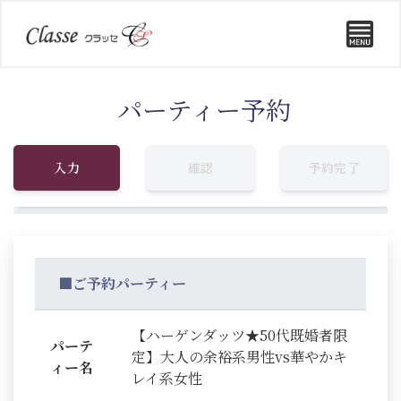
パーティー予約
入力
確認
予約完了
■ご予約パーティー
【ハーゲンダッツ★50代既婚者限
パーテ
定】大人の余裕系男性vs華やかキ
ィー名
レイ系女性