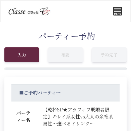
パーティー予約
入力
確認
予約完了
■ご予約パーティー
【乾杯SP★アラフィフ既婚者限
パーテ
定】キレイ系女性vs大人の余裕系
ィー名
男性～選べるドリンク～