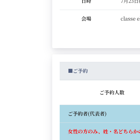
日時
7月23日(
会場
classe 
■ご予約
ご予約人数
ご予約者(代表者)
女性の方のみ、姓・名どちらか