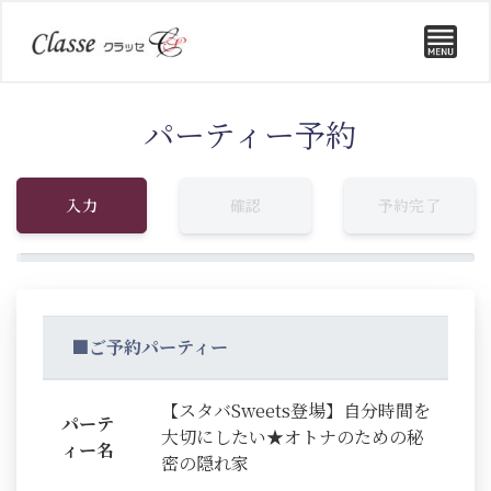
パーティー予約
入力
確認
予約完了
■ご予約パーティー
【スタバSweets登場】自分時間を
パーテ
大切にしたい★オトナのための秘
ィー名
密の隠れ家