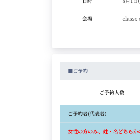
日時
8月1日(
会場
classe 
■ご予約
ご予約人数
ご予約者(代表者)
女性の方のみ、姓・名どちらか