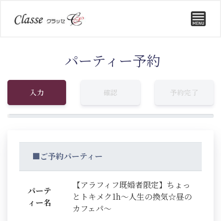
パーティー予約
入力
確認
予約完了
■ご予約パーティー
【アラフィフ既婚者限定】ちょっ
パーテ
とトキメク1h～人生の換気☆昼の
ィー名
カフェパ～