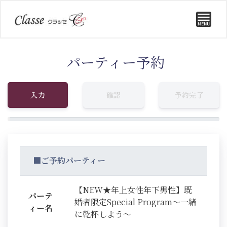
パーティー予約
入力
確認
予約完了
■ご予約パーティー
【NEW★年上女性年下男性】既
パーテ
婚者限定Special Program～一緒
ィー名
に乾杯しよう～