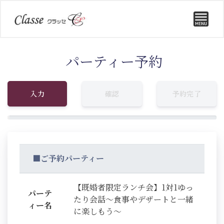
パーティー予約
入力
確認
予約完了
■ご予約パーティー
【既婚者限定ランチ会】1対1ゆっ
パーテ
たり会話～食事やデザートと一緒
ィー名
に楽しもう～