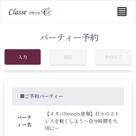
パーティー予約
入力
確認
予約完了
■ご予約パーティー
【スタバSweets登場】日々のスト
パーテ
レスを軽くしよう～自分時間を大
ィー名
切に～