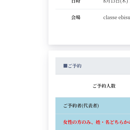
日時
8月13日(木) 
会場
classe ebis
■ご予約
ご予約人数
ご予約者(代表者)
女性の方のみ、姓・名どちらか