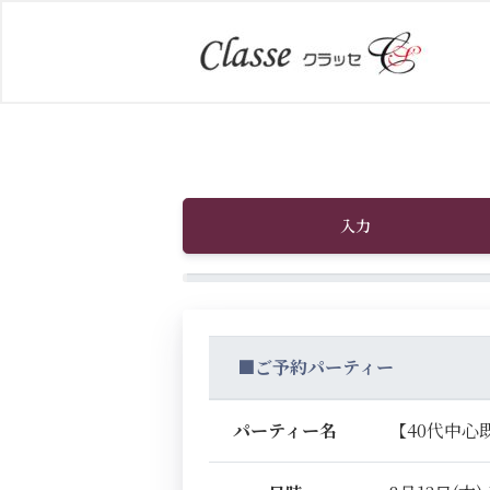
入力
■ご予約パーティー
パーティー名
【40代中心既