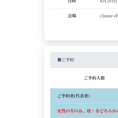
日時
8月20日(木
会場
classe e
■ご予約
ご予約人数
ご予約者(代表者)
女性の方のみ、姓・名どちらか