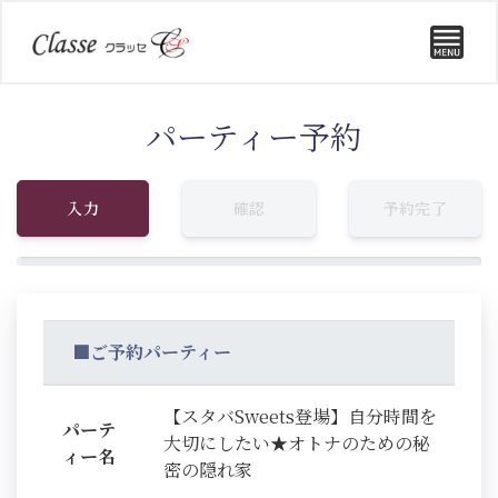
パーティー予約
入力
確認
予約完了
■ご予約パーティー
【スタバSweets登場】自分時間を
パーテ
大切にしたい★オトナのための秘
ィー名
密の隠れ家