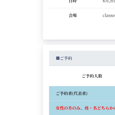
日時
8月26日
会場
classe
■ご予約
ご予約人数
ご予約者(代表者)
女性の方のみ、姓・名どちらか