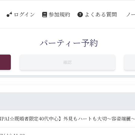
ログイン
参加規約
よくある質問
ノ
パーティー予約
確認
NPAI☆既婚者限定40代中心】外見もハートも大切～容姿端麗