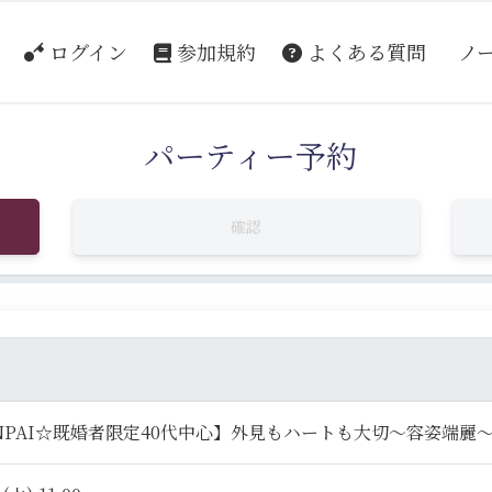
ログイン
参加規約
よくある質問
ノ
パーティー予約
確認
NPAI☆既婚者限定40代中心】外見もハートも大切～容姿端麗