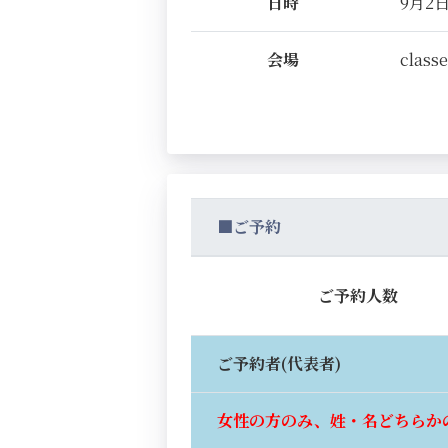
日時
9月2日(
会場
classe
■ご予約
ご予約人数
ご予約者(代表者)
女性の方のみ、姓・名どちらか