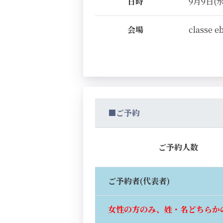
日時
9月9日(水)
会場
classe e
■ご予約
ご予約人数
ご予約者(代表者)
女性の方のみ、姓・名どちらか