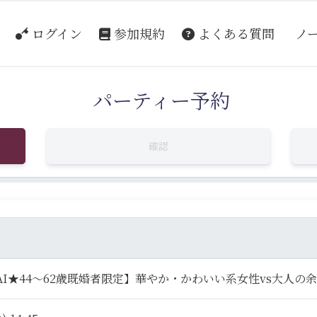
ログイン
参加規約
よくある質問
ノ
パーティー予約
確認
PAI★44～62歳既婚者限定】華やか・かわいい系女性vs大人の