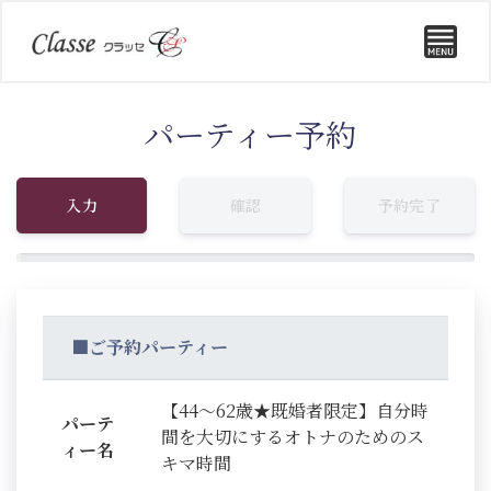
パーティー予約
入力
確認
予約完了
■ご予約パーティー
【44～62歳★既婚者限定】自分時
パーテ
間を大切にするオトナのためのス
ィー名
キマ時間