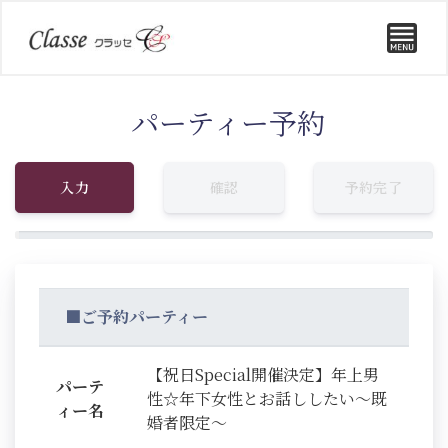
パーティー予約
入力
確認
予約完了
■ご予約パーティー
【祝日Special開催決定】年上男
パーテ
性☆年下女性とお話ししたい～既
ィー名
婚者限定～