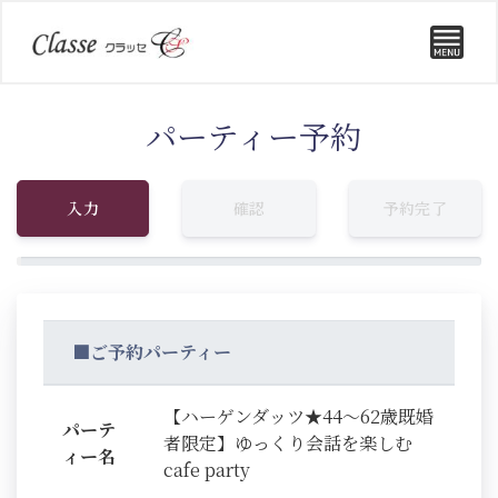
パーティー予約
入力
確認
予約完了
■ご予約パーティー
【ハーゲンダッツ★44～62歳既婚
パーテ
者限定】ゆっくり会話を楽しむ
ィー名
cafe party