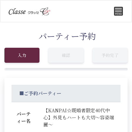
パーティー予約
入力
確認
予約完了
■ご予約パーティー
【KANPAI☆既婚者限定40代中
パーテ
心】外見もハートも大切～容姿端
ィー名
麗～