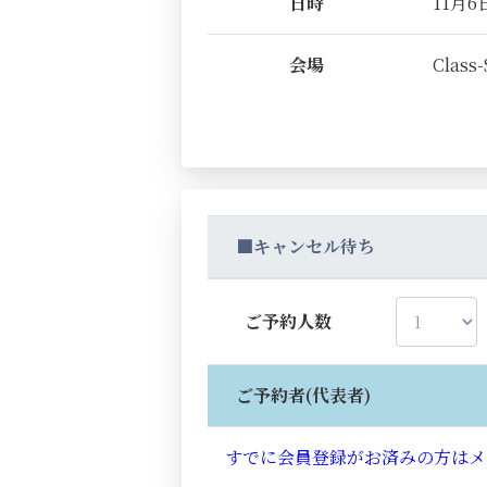
日時
11月6日
会場
Class-
■キャンセル待ち
ご予約人数
ご予約者(代表者)
すでに会員登録がお済みの方はメ