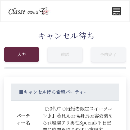
キャンセル待ち
入力
確認
予約完了
■キャンセル待ち希望パーティー
【30代中心既婚者限定スイーツコ
パーテ
ン♪】若見えor高身長or容姿褒め
ィー名
られ経験アリ男性Special/平日昼
間に時間を取りやすい方限定