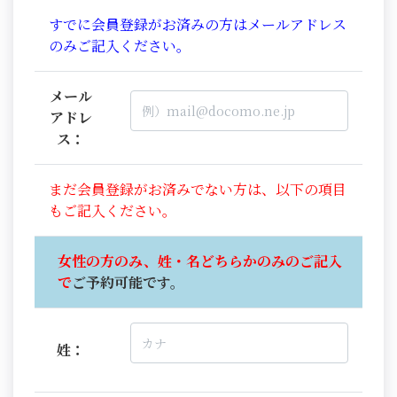
すでに会員登録がお済みの方はメールアドレス
のみご記入ください。
メール
アドレ
ス：
まだ会員登録がお済みでない方は、以下の項目
もご記入ください。
女性の方のみ、姓・名どちらかのみのご記入
で
ご予約可能です。
姓：