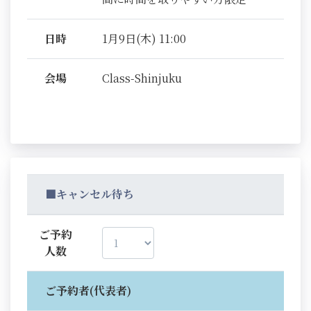
日時
1月9日(木) 11:00
会場
Class-Shinjuku
■キャンセル待ち
ご予約
人数
ご予約者(代表者)