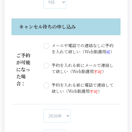
キャンセル待ちの申し込み
メールや電話での連絡なしに予約
を入れて欲しい（Web割適用
）
可
ご予約
が可能
予約を入れる前にメールで連絡し
になっ
て欲しい（Web割適用
）
不可
た場
合：
予約を入れる前に電話で連絡して
欲しい（Web割適用
）
不可