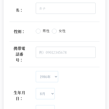
名：
男性
女性
性別：
携帯電
話番
号：
生年月
日：