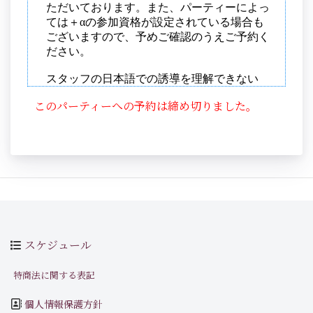
このパーティーへの予約は締め切りました。
スケジュール
特商法に関する表記
個人情報保護方針