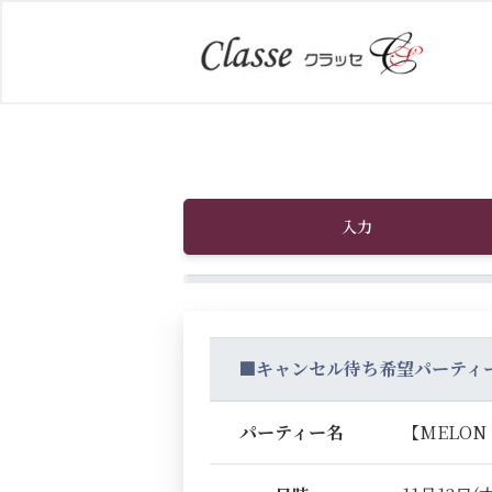
入力
■キャンセル待ち希望パーティ
パーティー名
【MELO