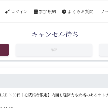
ログイン
参加規約
よくある質問
ノ
キャンセル待ち
確認
ー
N LAB.×30代中心既婚者限定】内面も経済力も余裕のあるオ