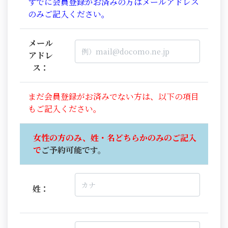
すでに会員登録がお済みの方はメールアドレス
のみご記入ください。
メール
アドレ
ス：
まだ会員登録がお済みでない方は、以下の項目
もご記入ください。
女性の方のみ、姓・名どちらかのみのご記入
で
ご予約可能です。
姓：