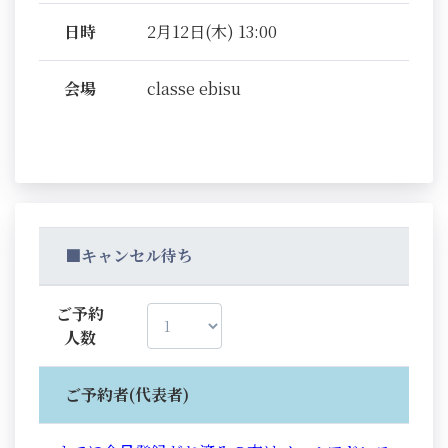
日時
2月12日(木) 13:00
会場
classe ebisu
■キャンセル待ち
ご予約
人数
ご予約者(代表者)