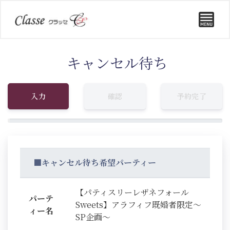
キャンセル待ち
入力
確認
予約完了
■キャンセル待ち希望パーティー
【パティスリーレザネフォール
パーテ
Sweets】アラフィフ既婚者限定～
ィー名
SP企画～