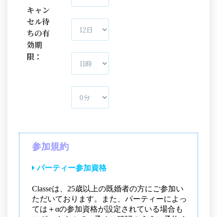
キャン
セル待
ちの有
効期
限：