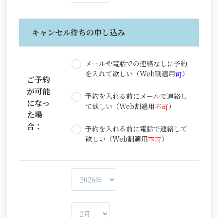
キャンセル待ちの申し込み
メールや電話での連絡なしに予約
を入れて欲しい（Web割適用
）
可
ご予約
が可能
予約を入れる前にメールで連絡し
になっ
て欲しい（Web割適用
）
不可
た場
合：
予約を入れる前に電話で連絡して
欲しい（Web割適用
）
不可