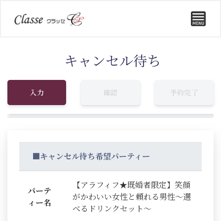
キャンセル待ち
入力
確認
予約完了
■キャンセル待ち希望パーティー
【アラフィフ★既婚者限定】笑顔
パーテ
がかわいい女性と頼れる男性～選
ィー名
べるドリンクセット～