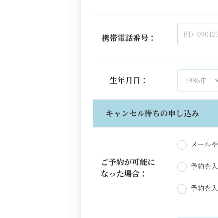
携帯電話番号：
生年月日：
キャンセル待ちの申し込み
メールや
ご予約が可能に
予約を入
なった場合：
予約を入