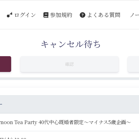
ログイン
参加規約
よくある質問
ノ
キャンセル待ち
確認
ー
ernoon Tea Party 40代中心既婚者限定～マイナス5歳企画～