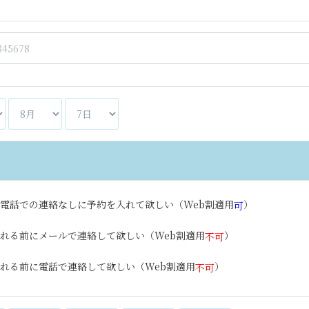
電話での連絡なしに予約を入れて欲しい（Web割適用
）
可
れる前にメールで連絡して欲しい（Web割適用
）
不可
れる前に電話で連絡して欲しい（Web割適用
）
不可