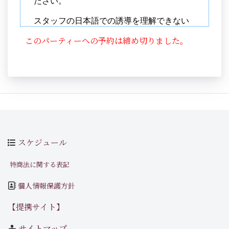
このパーティーへの予約は締め切りました。
スケジュール
特商法に関する表記
個人情報保護方針
【提携サイト】
サイトマップ