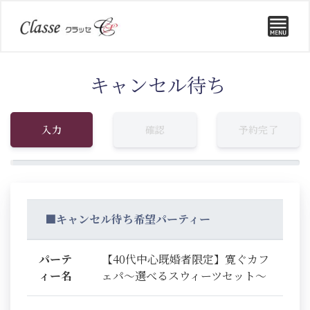
キャンセル待ち
入力
確認
予約完了
■キャンセル待ち希望パーティー
パーテ
【40代中心既婚者限定】寛ぐカフ
ィー名
ェパ～選べるスウィーツセット～