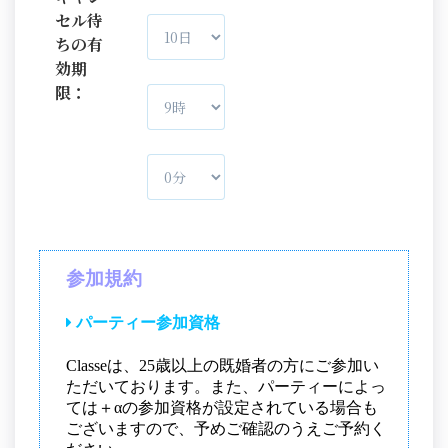
セル待
ちの有
効期
限：