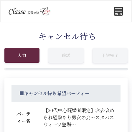
キャンセル待ち
入力
確認
予約完了
■キャンセル待ち希望パーティー
【30代中心既婚者限定】容姿褒め
パーテ
られ経験あり男女の会～スタバス
ィー名
ウィーツ登場～