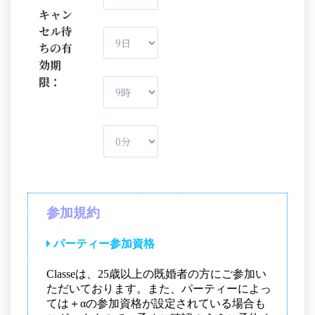
キャン
セル待
ちの有
効期
限：