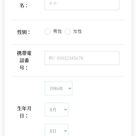
名：
男性
女性
性別：
携帯電
話番
号：
生年月
日：