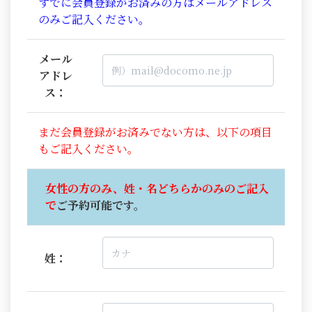
すでに会員登録がお済みの方はメールアドレス
のみご記入ください。
メール
アドレ
ス：
まだ会員登録がお済みでない方は、以下の項目
もご記入ください。
女性の方のみ、姓・名どちらかのみのご記入
で
ご予約可能です。
姓：