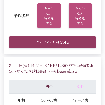
キャン
キャン
セル
セル
予約状況
待ちを
待ちを
する
する
パーティー詳細を見る
8月11日(火) 14:45～ KANPAI☆50代中心既婚者限
定～ゆったり1対1会話～ @classe ebisu
男性
女性
年齢
50～65歳
48～64歳