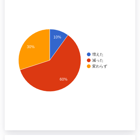
10%
30%
増えた
減った
変わらず
60%