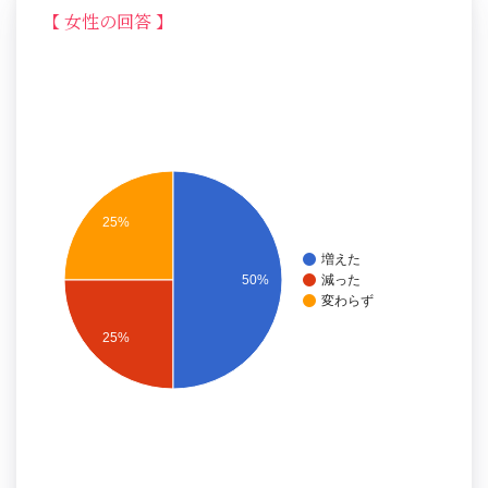
【 女性の回答 】
25%
増えた
50%
減った
変わらず
25%