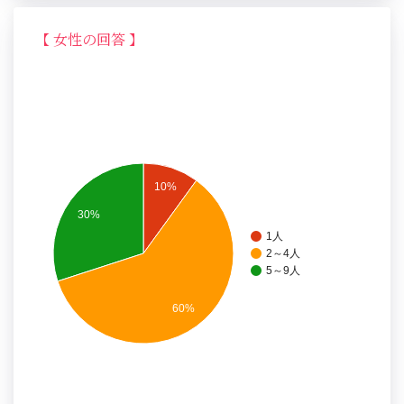
【 女性の回答 】
10%
30%
1人
2～4人
5～9人
60%