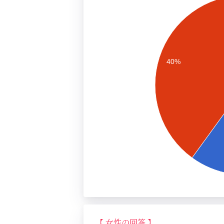
40%
【 女性の回答 】