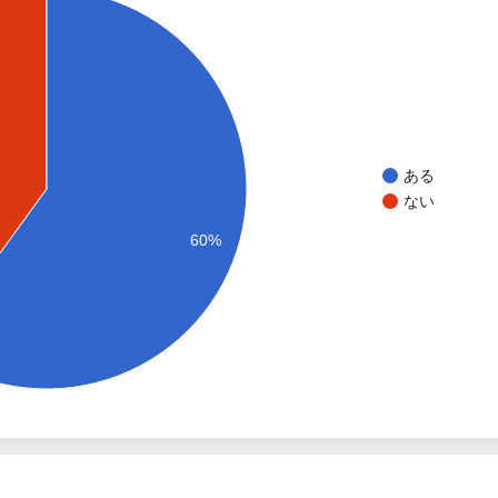
ある
ない
60%