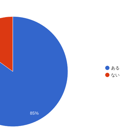
ある
ない
85%