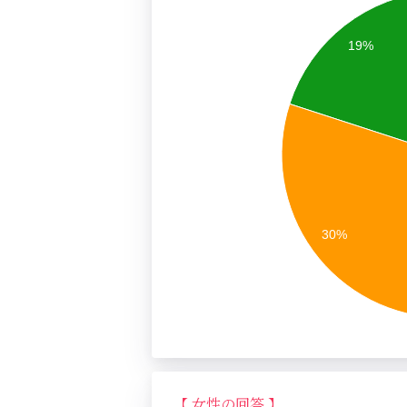
19%
30%
【 女性の回答 】