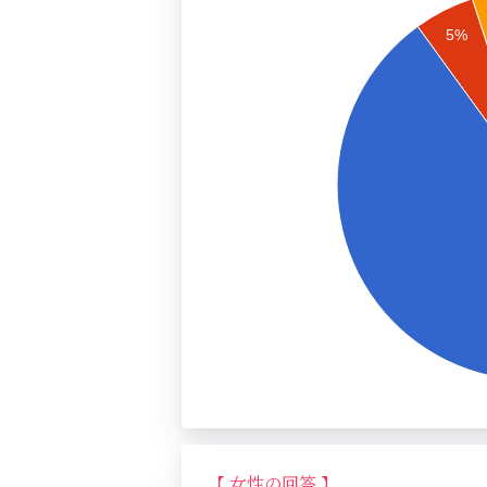
5%
【 女性の回答 】