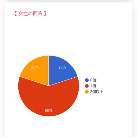
【 女性の回答 】
20%
20%
0個
1個
2個以上
60%