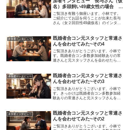
加者インタビュー 長与さん（仮
名）多頭飼い49歳女性の場合 そ
の2
ご覧頂き有難う御座います、小林です。
ご紹介にてお話を伺うことが出来た長与
さん（女２回目性49歳仮名）のインタビ
ュー記事の２回目になります。実際にい
ま仲良くされてる男性の方（43歳Aさ
ん）同伴ということでお話を伺ったわけ
既婚者合コン元スタッフと常連さ
参加者インタビュー
ですが、案の定そのまま...
んを会わせてみた~その4
ご覧頂きありがとうございます、小林で
す。既婚者合コン多数参加経験ありの常
連さんと元スタッフさんを会わせたらど
のような化学反応が見れるのかという企
画。事前に用意していたトピックについ
てそれぞれどんな反応だったかをまとめ
既婚者合コン元スタッフと常連さ
参加者インタビュー
てご紹介していきます。参...
んを会わせてみた~その3
ご覧頂きありがとうございます、小林で
す。きっかけは既婚者合コン多数参加経
験ありの常連さんと元スタッフさんを会
わせたらどうなってしまうのだろうかと
いう素朴な疑問からスタートしたこの企
画。いや、素朴とは言えないかもしれま
既婚者合コン元スタッフと常連さ
参加者インタビュー
せんが今回から会の様子を...
んを会わせてみた~その2
ご覧頂きありがとうございます、小林で