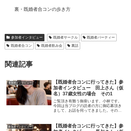
裏・既婚者合コンの歩き方
参加者インタビュー
既婚者サークル
既婚者パーティー
既婚者合コン
既婚者飲み会
裏話
関連記事
【既婚者合コンに行ってきた】参
参加者インタビュー
加者インタビュー 田上さん（仮
名）37歳女性の場合 その1
ご覧頂き有難う御座います、小林です。
今回は当ブログの読者の方に御応募頂き
まして、お話を伺ってきました。その様
子をインタビュー形式でお届けしたいと
思います。ーー今回当ブログからご応募
いただきましてお話を伺えるということ
【既婚者合コンに行ってきた】参
参加者インタビュー
で、貴重なお時間頂き有難...