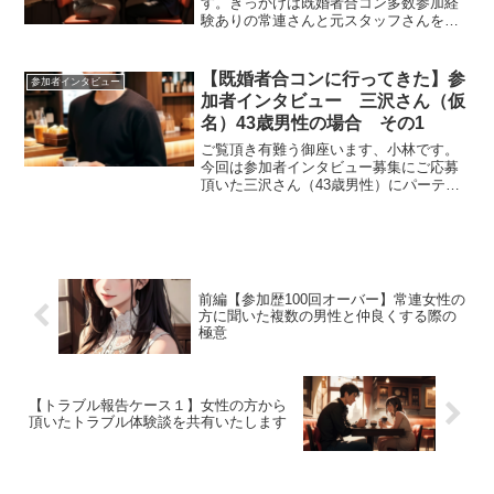
す。きっかけは既婚者合コン多数参加経
験ありの常連さんと元スタッフさんを会
わせたらどうなってしまうのだろうかと
いう素朴な疑問からスタートしたこの企
画。いや、素朴とは言えないかもしれま
【既婚者合コンに行ってきた】参
参加者インタビュー
せんが今回から会の様子を...
加者インタビュー 三沢さん（仮
名）43歳男性の場合 その1
ご覧頂き有難う御座います、小林です。
今回は参加者インタビュー募集にご応募
頂いた三沢さん（43歳男性）にパーティ
ー参加後にお話を伺いました。フットサ
ルがご趣味という藤木直人さん似のイケ
メンです。その様子をインタビュー形式
でお届けしたいと思いま...
前編【参加歴100回オーバー】常連女性の
方に聞いた複数の男性と仲良くする際の
極意
【トラブル報告ケース１】女性の方から
頂いたトラブル体験談を共有いたします