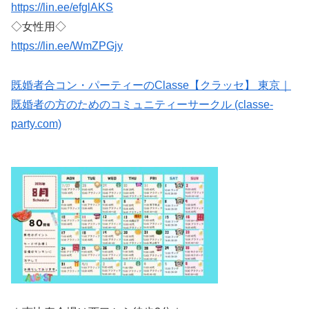
https://lin.ee/efglAKS
◇女性用◇
https://lin.ee/WmZPGjy
既婚者合コン・パーティーのClasse【クラッセ】 東京｜
既婚者の方のためのコミュニティーサークル (classe-
party.com)