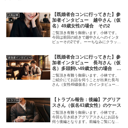
【既婚者合コンに行ってきた】参
人気記事
加者インタビュー 越中さん（仮
名）49歳女性の場合 その2
ご覧頂き有難う御座います、小林です。
今回は前回の続きで越中さんへのインタ
ビューその2です。ーーちなみにクラッセ
でカードやり取りした方とは連絡取り合
ってるんですか？そのときは自分からカ
ードは一枚も書かなかったんですけど。
【既婚者合コンに行ってきた】参
参加者インタビュー
男性の方全員からカード...
加者インタビュー 長与さん（仮
名）多頭飼い49歳女性の場合 そ
の4
ご覧頂き有難う御座います、小林です。
ご紹介にてお話を伺うことが出来た長与
さん（女性49歳仮名）のインタビュー記
事の4回目となりまして今回で最終回とな
ります。実際にいま仲良くされてる男性
の方（43歳Aさん）同伴ということでお
【トラブル報告：後編】アグリア
トラブル
話を伺ったわけです...
スさん（仮名43歳女性）のケース
ご覧頂き有難う御座います、小林です。
今回も引き続きアグリアスさんにお話を
伺う後編となります。前編をご覧になっ
てない方は前編からご覧ください、ーー