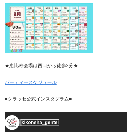
★恵比寿会場は西口から徒歩2分★
パーティースケジュール
■クラッセ公式インスタグラム■
kikonsha_gentei