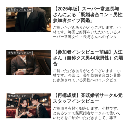
今までの人生で親密になった男性は全員
年上の方で、年下の男性に好意を表現さ
【2026年版】スーパー常連長与
参加者インタビュー
れるのに慣れてなくてとき...
さんによる「既婚者合コン・男性
参加者タイプ図鑑」
ご覧いただきありがとうございます、小
林です。毎回ご好評をいただいているス
ーパー常連女性・長与さんへのインタビ
ュー企画。今回は少し趣向を変えて、
「2026年版 男性参加者タイプ図鑑」を作
っていただきました。「この人いる！」
【参加者インタビュー前編】入江
参加者インタビュー
「もしかして自分かも...
さん（自称クズ男44歳男性）の場
合
ご覧いただきありがとうございます、小
林です。今回は、長年既婚者合コン界隈
に参加されている男性へのインタビュー
記事になりまして、前編後編でお届けし
ます。今回お話を伺った入江さん（44
歳）は、既婚者合コン歴約7年。現在進行
【再構成版】某既婚者サークル元
参加者インタビュー
形で複数のセカンドパー...
スタッフインタビュー
ご覧頂き有難う御座います、小林です。
とあるツテで某既婚者サークルで働いて
いた方をご紹介いただきまして、非常に
興味深い話をたくさん聞けました。その
業界トークをお届けした記事の再構成版