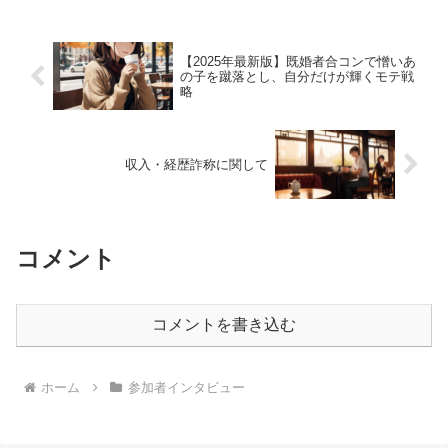
となります。個人の特定を避けるために
かなりぼかした話になって...
【2025年最新版】既婚者合コンで憎いあ
の子を蹴落とし、自分だけが輝くモテ戦
略
収入・経歴詐称に関して
コメント
コメントを書き込む
ホーム
参加者インタビュー