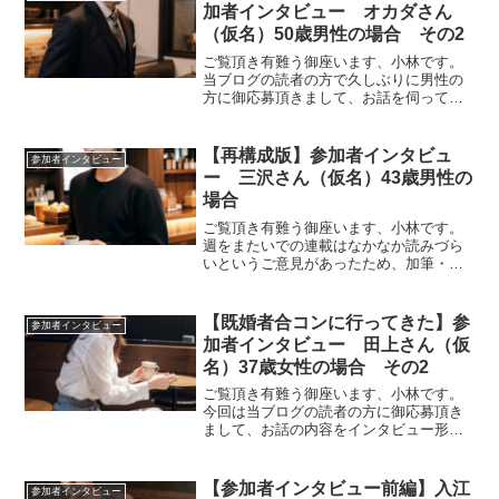
併用されていた方で、...
加者インタビュー オカダさん
（仮名）50歳男性の場合 その2
ご覧頂き有難う御座います、小林です。
当ブログの読者の方で久しぶりに男性の
方に御応募頂きまして、お話を伺ってき
ました。その様子をインタビュー形式で
お届けするシリーズの第二回となりま
す。ーー前回のお話ですと、長続きする
【再構成版】参加者インタビュ
参加者インタビュー
方は一定の傾向があるという...
ー 三沢さん（仮名）43歳男性の
場合
ご覧頂き有難う御座います、小林です。
週をまたいでの連載はなかなか読みづら
いというご意見があったため、加筆・修
正を加えた再構成版を引き続きお届けし
ます。今回は参加者インタビュー募集に
ご応募頂いた三沢さん（43歳男性）にパ
【既婚者合コンに行ってきた】参
参加者インタビュー
ーティー参加後にお話を...
加者インタビュー 田上さん（仮
名）37歳女性の場合 その2
ご覧頂き有難う御座います、小林です。
今回は当ブログの読者の方に御応募頂き
まして、お話の内容をインタビュー形式
でお届けする第二弾です。ーー田上さん
は37歳とのことなんですが、20代に見え
ますね。気を付けてるポイントとか、美
【参加者インタビュー前編】入江
参加者インタビュー