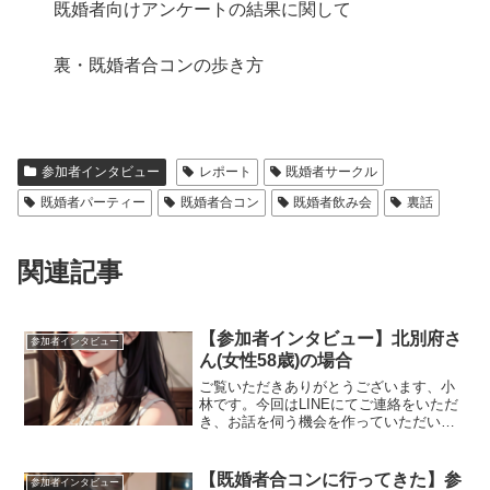
既婚者向けアンケートの結果に関して
裏・既婚者合コンの歩き方
参加者インタビュー
レポート
既婚者サークル
既婚者パーティー
既婚者合コン
既婚者飲み会
裏話
関連記事
【参加者インタビュー】北別府さ
参加者インタビュー
ん(女性58歳)の場合
ご覧いただきありがとうございます、小
林です。今回はLINEにてご連絡をいただ
き、お話を伺う機会を作っていただいた
方へのインタビュー記事のご紹介になり
ます。グループトークの既婚者サークル
メインに参加していてたまにクラッセも
【既婚者合コンに行ってきた】参
参加者インタビュー