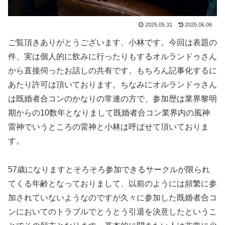
2025.05.31
2025.06.06
ご覧頂きありがとうございます、小林です。今回は表題の
件、実は個人的に飲みに行ったりもするオルランドゥさん
から直接伺ったお話しの共有です。もちろん記事化するに
あたり許可は頂いております。ちなみにオルランドゥさん
は既婚者合コンのかなりの常連の方で、参加歴は業界黎明
期からの10数年となりまして既婚者合コン業界内の風神
雷神でいうところの雷神と小林は呼ばせて頂いておりま
す。
57歳になりますとそろそろ参加できるサークルが限られ
てくる年齢となっておりまして、以前のようには頻繁に参
加されていないようなのですが久々に参加した既婚者合コ
ンにおいてのトラブルでとうとう引退を決意したというこ