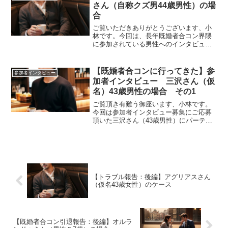
の秘訣などあれば聞か...
さん（自称クズ男44歳男性）の場
合
ご覧いただきありがとうございます、小
林です。今回は、長年既婚者合コン界隈
に参加されている男性へのインタビュー
記事になりまして、前編後編でお届けし
ます。今回お話を伺った入江さん（44
歳）は、既婚者合コン歴約7年。現在進行
【既婚者合コンに行ってきた】参
参加者インタビュー
形で複数のセカンドパー...
加者インタビュー 三沢さん（仮
名）43歳男性の場合 その1
ご覧頂き有難う御座います、小林です。
今回は参加者インタビュー募集にご応募
頂いた三沢さん（43歳男性）にパーティ
ー参加後にお話を伺いました。フットサ
ルがご趣味という藤木直人さん似のイケ
メンです。その様子をインタビュー形式
でお届けしたいと思いま...
【トラブル報告：後編】アグリアスさん
（仮名43歳女性）のケース
【既婚者合コン引退報告：後編】オルラ