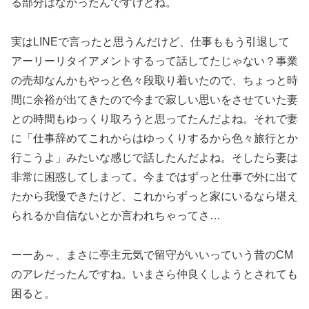
る部分はなかったんですけどね。
実はLINEで言ったと思うんだけど、仕事ももう引退して
アーリーリタイアメントするって話してたじゃない？事業
の売却なんかもやっと色々段取り着いたので、ちょっと時
間に余裕が出てきたので今まで寂しい思いをさせていた妻
との時間もゆっくり取ろうと思ってたんだよね。それで妻
に「仕事辞めてこれからはゆっくりするから色々旅行とか
行こうよ」みたいな感じで話したんだよね。そしたら妻は
非常に困惑してしまって。今まではずっと仕事で外に出て
たから我慢できたけど、これからずっと家にいるなら堪え
られるか自信ないとか言われちゃってさ…
ーーあ～、まさに亭主元気で留守がいいっていう昔のCM
のアレだったんですね。いまさら仲良くしようとされても
困ると。