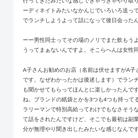
行ってきたみたいな感じできゃっきゃやり取
ーディネイトみたいなかんじでいろいろ送っ
でランチしようよって話になって後日会った
ーー男性同士ってその場のノリでまた飲もう
うってまぁないんですよ。そこらへんは女性
A子さんお勧めのお店（名前は伏せますがA子
です。なぜわかったかは後述します）でラン
も聞かせてもらってほんとに楽しかったんで
ね。ブランドの紙袋とかを3つも4つも持って
ラリーマンで特別高給ってわけでもなさそう
て話をされたんですけど、そこでも最初は副
分が無理やり聞き出したみたいな感じなんで