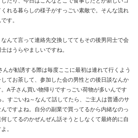
りしたり、今日はこんなとこで食事したとか新しいコ
てくれる暮らしの様子がすっごい素敵で。そんな流れ
んです。
よなんて言って連絡先交換しててもその後男同士で会
同士はうらやましいですね。
さんが勧誘する際は毎度ここに最初は連れて行くよう
チしてお茶して、参加した会の男性との後日談なんか
す。A子さん買い物帰りですっごい荷物が多いんです
る。すごいね～なんて話してたら、ご主人は普通のサ
なんですよね。自分の副業で買ってるから内緒なのっ
業何してるのかぜんぜん話そうとしなくて最終的に自
すよ。