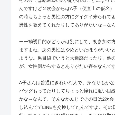
その会では結局2次会が開かれることになっ
んですけど２次会からはA子（便宜上の仮名
の時もちょっと男性の方にグイグイ来られて
男性を教えてくれたりしてありがたいな～な
ーー勧誘目的がどうかは別にして、初参加の
ますよね。あの男性はやめといたほうがいい
ような。男目線でいうと大迷惑だったり、他
が、女性側からするとありがたい存在なんで
A子さんは普通にきれいな人で、身なりもか
バッグもってたりしてちょっと憧れに近い目
かな～なんて。そんなかんじでその日は2次
し込んでてLINEも交換してたんですよ。そ