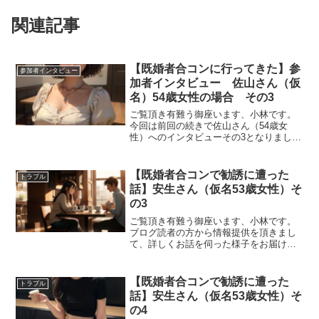
関連記事
【既婚者合コンに行ってきた】参
参加者インタビュー
加者インタビュー 佐山さん（仮
名）54歳女性の場合 その3
ご覧頂き有難う御座います、小林です。
今回は前回の続きで佐山さん（54歳女
性）へのインタビューその3となりまして
最終回となります。ーー前回までのお話
ですと、今は惰性で参加されてる部分が
大きいとのことだったんですが、今後も
【既婚者合コンで勧誘に遭った
トラブル
参加されるご予定なんで...
話】安生さん（仮名53歳女性）そ
の3
ご覧頂き有難う御座います、小林です。
ブログ読者の方から情報提供を頂きまし
て、詳しくお話を伺った様子をお届けし
ていくシリーズのその3となります。ーー
前回までのお話では、男性からの勧誘か
と思いきや女性の方からの勧誘でネット
【既婚者合コンで勧誘に遭った
トラブル
ワークビジネスの勧誘で...
話】安生さん（仮名53歳女性）そ
の4