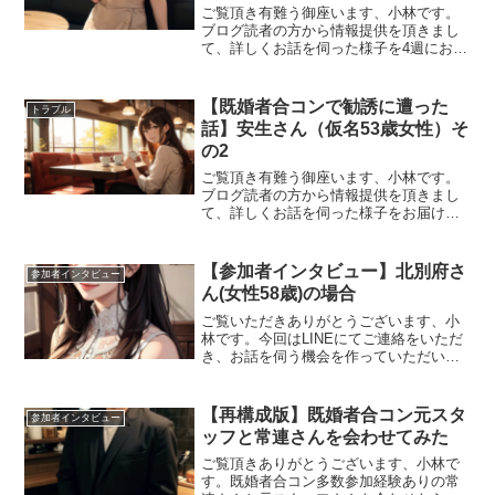
ご覧頂き有難う御座います、小林です。
ブログ読者の方から情報提供を頂きまし
て、詳しくお話を伺った様子を4週にお届
けしてまいりましたが今回で最終回で
す。ーー前回までのお話では、ネットワ
ークビジネスにハマり込んでいく過程か
【既婚者合コンで勧誘に遭った
トラブル
ら目が覚めるところまで伺...
話】安生さん（仮名53歳女性）そ
の2
ご覧頂き有難う御座います、小林です。
ブログ読者の方から情報提供を頂きまし
て、詳しくお話を伺った様子をお届けし
ていくシリーズのその2となります。なお
今回のお話に関しては非常に巧妙かつ悪
質なにおいがするのと常習的な感じが見
【参加者インタビュー】北別府さ
参加者インタビュー
受けられるので、啓蒙の...
ん(女性58歳)の場合
ご覧いただきありがとうございます、小
林です。今回はLINEにてご連絡をいただ
き、お話を伺う機会を作っていただいた
方へのインタビュー記事のご紹介になり
ます。グループトークの既婚者サークル
メインに参加していてたまにクラッセも
【再構成版】既婚者合コン元スタ
参加者インタビュー
併用されていた方で、...
ッフと常連さんを会わせてみた
ご覧頂きありがとうございます、小林で
す。既婚者合コン多数参加経験ありの常