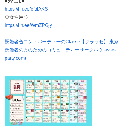
■男性用■
https://lin.ee/efglAKS
◇女性用◇
https://lin.ee/WmZPGjy
既婚者合コン・パーティーのClasse【クラッセ】 東京｜
既婚者の方のためのコミュニティーサークル (classe-
party.com)