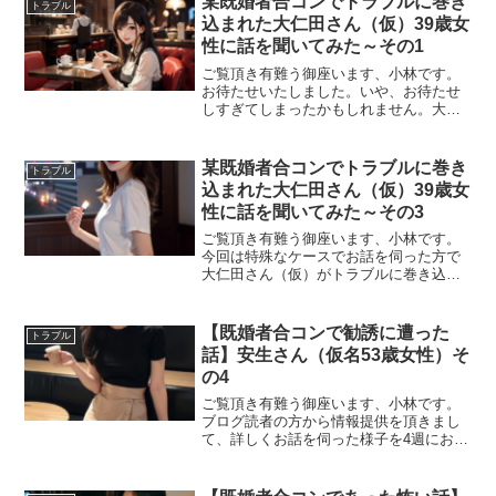
某既婚者合コンでトラブルに巻き
トラブル
ワークビジネスの勧誘で...
込まれた大仁田さん（仮）39歳女
性に話を聞いてみた～その1
ご覧頂き有難う御座います、小林です。
お待たせいたしました。いや、お待たせ
しすぎてしまったかもしれません。大人
気参加者インタビューを今週からお届け
致します。今回はちょっと特殊なケース
でお話を伺った方で大仁田さん（仮）39
某既婚者合コンでトラブルに巻き
トラブル
歳女性の方になります。...
込まれた大仁田さん（仮）39歳女
性に話を聞いてみた～その3
ご覧頂き有難う御座います、小林です。
今回は特殊なケースでお話を伺った方で
大仁田さん（仮）がトラブルに巻き込ま
れた経緯をお聞きするその3で、最終回と
なります。ーー前回までで大体のお話は
伺いましたが、ちょっと落ち着かれたよ
【既婚者合コンで勧誘に遭った
トラブル
うにも見受けられますね...
話】安生さん（仮名53歳女性）そ
の4
ご覧頂き有難う御座います、小林です。
ブログ読者の方から情報提供を頂きまし
て、詳しくお話を伺った様子を4週にお届
けしてまいりましたが今回で最終回で
す。ーー前回までのお話では、ネットワ
ークビジネスにハマり込んでいく過程か