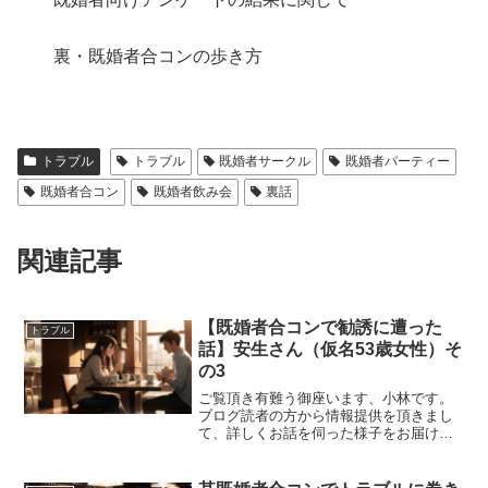
裏・既婚者合コンの歩き方
トラブル
トラブル
既婚者サークル
既婚者パーティー
既婚者合コン
既婚者飲み会
裏話
関連記事
【既婚者合コンで勧誘に遭った
トラブル
話】安生さん（仮名53歳女性）そ
の3
ご覧頂き有難う御座います、小林です。
ブログ読者の方から情報提供を頂きまし
て、詳しくお話を伺った様子をお届けし
ていくシリーズのその3となります。ーー
前回までのお話では、男性からの勧誘か
と思いきや女性の方からの勧誘でネット