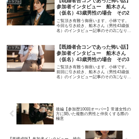
【既婚者合コンであった怖い話】
トラブル
ら目が覚めるところまで伺...
参加者インタビュー 船木さん
（仮名）43歳男性の場合 その2
ご覧頂き有難う御座います、小林です。
今回も引き続き、船木さん（男性43歳仮
名）のインタビュー記事のその2になりま
す。ただいま夏真っ盛りということもあ
ってちょっぴり怪談テイストのお話で
す。ーー今回もどんどん話を伺っていき
【既婚者合コンであった怖い話】
トラブル
たいと思うのですが、お...
参加者インタビュー 船木さん
（仮名）43歳男性の場合 その3
ご覧頂き有難う御座います、小林です。
前回に引き続き、船木さん（男性43歳仮
名）のインタビュー記事のその3になりま
す。ただいま夏真っ盛りということもあ
ってほんのり怪談テイストのお話です。
今回はやり取りをスクショ風に再現して
みました。ーー今回も...
後編【参加歴100回オーバー】常連女性の
方に聞いた複数の男性と仲良くする際の
極意
【再構成版】参加者インタビュー 越中