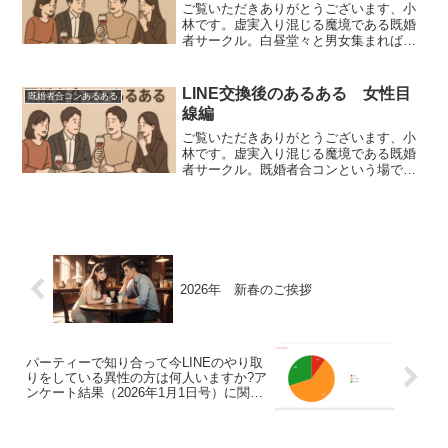
ご覧いただきありがとうございます、小
林です。虚実入り混じる魔境である既婚
者サークル。白昼堂々と男女集まれば実
に悲喜こもごものドラマが生まれたり生
まれなかったりいたします。一般的な既
婚者サークルで行われる既婚者合コンは
LINE交換後のあるある 女性目
既婚者合コンあるある
同性同士でグループを作っ...
線編
ご覧いただきありがとうございます、小
林です。虚実入り混じる魔境である既婚
者サークル。既婚者合コンという場で、
白昼堂々と男女集まれば実に悲喜こもご
ものドラマが生まれたり生まれなかった
りいたします。一般的な既婚者サークル
で行われる既婚者合コンは...
2026年 新春のご挨拶
パーティーで知り合って今LINEのやり取
りをしている異性の方は何人いますか?ア
ンケート結果（2026年1月1日号）に関し
て