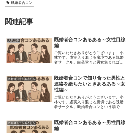
既婚者合コン
関連記事
既婚者合コンあるある～女性目線
人気記事
編
ご覧いただきありがとうございます、小
林です。虚実入り混じる魔境である既婚
者サークル。白昼堂々と男女集まれば実
に悲喜こもごものドラマが生まれたり生
まれなかったりいたします。一般的な既
婚者サークルで行われる既婚者合コンは
既婚者合コンで知り合った男性と
既婚者合コンあるある
同性同士でグループを作っ...
連絡を絶ちたいときあるある～女
性編～
ご覧いただきありがとうございます、小
林です。虚実入り混じる魔境である既婚
者サークル。既婚者合コンという場で、
白昼堂々と男女集まれば実に悲喜こもご
ものドラマが生まれたり生まれなかった
りいたします。一般的な既婚者サークル
既婚者合コンあるある～男性目線
既婚者合コンあるある
で行われる既婚者合コンは...
編