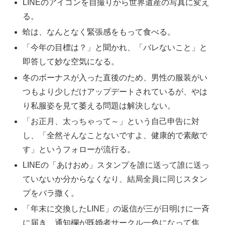
LINEのアイコンを自撮りから世界遺産の写真に変え
る。
蛤は、なんとなく緊張感をもって食べる。
「今年の目標は？」と聞かれ、「バレないこと」と
即答して妙な空気になる。
冬のボーナスが入った直後のため、男性の服装がい
つもより少しだけアップデートされているが、やは
り私服姿を見て萎える問題は解決しない。
「お正月、太っちゃって～」という自己申告に対
し、「全然そんなことないですよ、健康的で素敵で
す」というフォローが流行る。
LINEの「あけおめ」スタンプを誰に送って誰に送っ
ていないか分からなくなり、結局全員に同じスタン
プをバラ撒く。
「年末に交換したLINE」の返信が三が日明けに一斉
に届き、通知欄が既婚者サークル一色になって焦