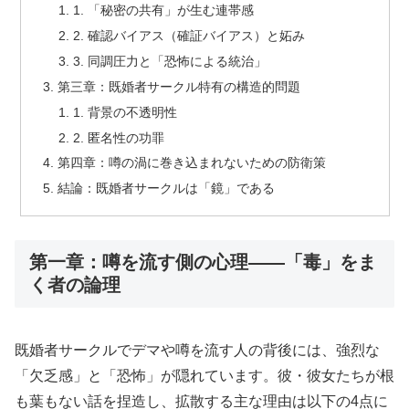
1. 「秘密の共有」が生む連帯感
2. 確認バイアス（確証バイアス）と妬み
3. 同調圧力と「恐怖による統治」
第三章：既婚者サークル特有の構造的問題
1. 背景の不透明性
2. 匿名性の功罪
第四章：噂の渦に巻き込まれないための防衛策
結論：既婚者サークルは「鏡」である
第一章：噂を流す側の心理――「毒」をま
く者の論理
既婚者サークルでデマや噂を流す人の背後には、強烈な
「欠乏感」と「恐怖」が隠れています。彼・彼女たちが根
も葉もない話を捏造し、拡散する主な理由は以下の4点に