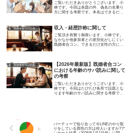
ご覧いただきありがとうございます、小
林です。今回は表題の件、偽名の名乗り
方に関する考察です。本名はできるだけ
明かしたくないので、不審に思われない
範囲で道明寺とか伊集院とかどんどん偽
名名乗っていきたいですよね。基本的に
収入・経歴詐称に関して
裏・既婚者合コンの歩き方
は合コン参加中にはフルネ...
ご覧頂き有難う御座います、小林です。
なかなか他参加者との差別化がしにくい
既婚者合コン。できるだけ女性の方にチ
ヤホヤされるためにハーバード大卒や10
年総額7億ドルとかどんどん詐称していき
たいですよね。カイロ大とかMIT卒とか
言いたいし、この間...
【2026年最新版】既婚者合コン
裏・既婚者合コンの歩き方
における年齢のサバ読みに関して
の考察
ご覧いただきありがとうございます、小
林です。今回はたびたび各所で話題とな
ります年齢のサバ読みに関する考察で
す。「その昔、魚屋がたくさんのサバを
まとめて売るときに、サバは傷みやすく
数えるのが面倒なため、（わざと）数え
間違って実数より多く言いが...
パーティーで知り合って今LINEのやり取
りをしている異性の方は何人いますか?ア
ンケート結果（2026年1月1日号）に関し