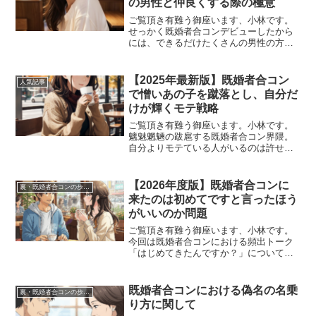
の男性と仲良くする際の極意
ご覧頂き有難う御座います、小林です。
せっかく既婚者合コンデビューしたから
には、できるだけたくさんの男性の方と
同時進行で仲良くしたいし、自分が仲良
くしてる男性の方が他の女性と仲良くす
るのは許せませんよね。今回はそんな貴
【2025年最新版】既婚者合コン
人気記事
女に複数の男性の方と仲良...
で憎いあの子を蹴落とし、自分だ
けが輝くモテ戦略
ご覧頂き有難う御座います。小林です。
魑魅魍魎の跋扈する既婚者合コン界隈。
自分よりモテている人がいるのは許せま
せんので、自分がモテるために他の人の
足をどんどん引っ張っていきたいですよ
ね。どうやって他人の足を引っ張り相対
【2026年度版】既婚者合コンに
裏・既婚者合コンの歩き方
的に自分を上げていくのか...
来たのは初めてですと言ったほう
がいいのか問題
ご覧頂き有難う御座います、小林です。
今回は既婚者合コンにおける頻出トーク
「はじめてきたんですか？」についての
考察ですが、言う隙があれば「初めて来
ました！」ってどんどん言いたいですよ
ね。既婚者の出会いの場において、鉄板
既婚者合コンにおける偽名の名乗
裏・既婚者合コンの歩き方
の質問となっております「...
り方に関して