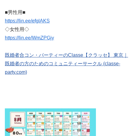
■男性用■
https://lin.ee/efglAKS
◇女性用◇
https://lin.ee/WmZPGjy
既婚者合コン・パーティーのClasse【クラッセ】 東京｜
既婚者の方のためのコミュニティーサークル (classe-
party.com)