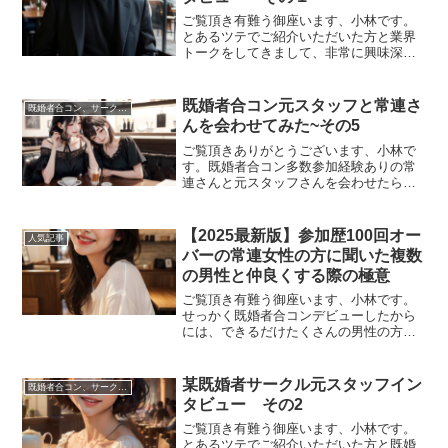
ご覧頂き有難う御座います、小林です。
とあるツテでご紹介いただいた方と業界
トークをしてきまして、非常に興味深い
話をたくさん聞けました。今回からその
様子をインタビュー形式で３週に渡って
お届けしていきたいと思います。個人の
既婚者合コン元スタッフと常連さ
既婚者合コン、サークル、パーティーについて
特定を避けるためにかなり...
んを会わせてみた~その5
ご覧頂きありがとうございます、小林で
す。既婚者合コン多数参加経験ありの常
連さんと元スタッフさんを会わせたらど
のような化学反応が見れるのかという企
画。今回は「多数参加してみてわかった
こと」「オススメの既婚者合コン会社」
【2025最新版】参加歴100回オー
人気記事
ついてそれぞれどんな反応...
バーの常連女性の方に聞いた複数
の男性と仲良くする際の極意
ご覧頂き有難う御座います、小林です。
せっかく既婚者合コンデビューしたから
には、できるだけたくさんの男性の方と
同時進行で仲良くしたいし、自分が仲良
くしてる男性の方が他の女性と仲良くす
るのは許せませんよね。今回はそんな貴
某既婚者サークル元スタッフイン
既婚者合コン、サークル、パーティーについて
女に複数の男性の方と仲良...
タビュー その2
ご覧頂き有難う御座います、小林です。
とあるツテでご紹介いただいた方と既婚