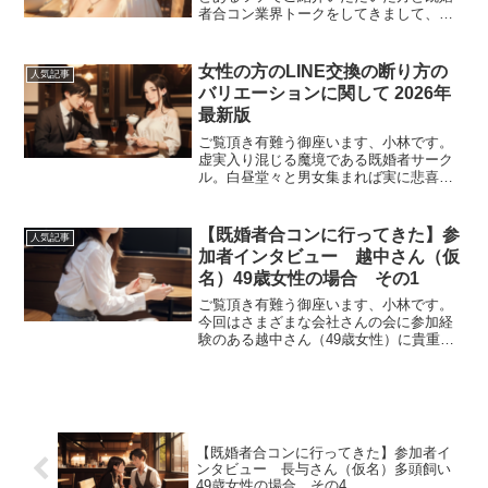
者合コン業界トークをしてきまして、非
常に興味深い話をたくさん聞けました。
前回からその様子をインタビュー形式で
３週に渡ってお届けしておりまして、今
女性の方のLINE交換の断り方の
人気記事
回はその2になります。個...
バリエーションに関して 2026年
最新版
ご覧頂き有難う御座います、小林です。
虚実入り混じる魔境である既婚者サーク
ル。白昼堂々と男女集まれば実に悲喜こ
もごものドラマが生まれたり生まれなか
ったりいたします。グループトーク形式
の一般的な既婚者合コンに参加しており
【既婚者合コンに行ってきた】参
人気記事
ますと、席移動の際にLI...
加者インタビュー 越中さん（仮
名）49歳女性の場合 その1
ご覧頂き有難う御座います、小林です。
今回はさまざまな会社さんの会に参加経
験のある越中さん（49歳女性）に貴重な
お話を伺う機会がありまして、その様子
をインタビュー形式でお届けしたいと思
います。ーー今回色々な話を聞かせてく
ださるということで、貴...
【既婚者合コンに行ってきた】参加者イ
ンタビュー 長与さん（仮名）多頭飼い
49歳女性の場合 その4