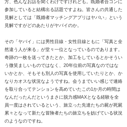
方、色んなお話を聞くわけですけれども。既婚者合コンに
参加していると結構出る話題ですよね。皆さんの共通した
見解としては「既婚者マッチングアプリはヤバい」という
見解ですがどのあたりがヤバイのか。
その「ヤバイ」には男性目線・女性目線ともに「写真と全
然違う人が来る」が堂々一位となっているのであります。
奇跡の一枚を送ってきたとか、加工をしているとかそうい
う微笑ましいものではなく、20年位前の写真なのではな
いかとか、そもそも別人の写真を使用していたりとか、か
なりカオスな状況なようですね。会うまでいい感じで連絡
を取り合ってテンションを高めていたこの1か月の時間は
なんだったんだというまさに脱力感MAXとなる経験を全
員一度はされているという、旅立った先達たちの屍が死屍
累々となって新たな冒険者たちの旅立ちを妨げている状況
のようなのですね。