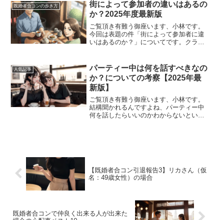
ートナーへと発展することも少なくあり
街によって参加者の違いはあるの
既婚者合コンの歩き方
ません。しかし、せっかくの...
か？2025年度最新版
ご覧頂き有難う御座います、小林です。
今回は表題の件「街によって参加者に違
いはあるのか？」についてです。クラッ
セも恵比寿に移転したタイミングです
し、新たな知見をもとに2025年度東京都
最新版をお届けします。既婚者合コンに
パーティー中は何を話すべきなの
人気記事
参加しておりますと、自...
か？についての考察【2025年最
新版】
ご覧頂き有難う御座います、小林です。
結構聞かれるんですよね、パーティー中
何を話したらいいのかわからないとい
う。都内既婚者合コンのメジャーなスタ
イルであるグループトーク形式とクラッ
セみたいに1対1会話形式だと全然戦略が
違ってくるので、今回はク...
【既婚者合コン引退報告3】リカさん（仮
名：49歳女性）の場合
既婚者合コンで仲良く出来る人が出来た