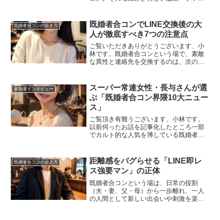
ションとはいかなるものなのかについて
の考察の2025年最新版をお届けします。
既婚者合コンに限らずちょっと社交の場
既婚者合コンでLINE交換後の大
既婚者合コンの歩き方
においては男性の方は...
人が徹底すべき7つの注意点
ご覧いただきありがとうございます、小
林です。既婚者合コンという場で、素敵
な異性と連絡先を交換するのは、次の楽
しいステップへの自然な流れではありま
すが、既婚者という立場上ウキウキモー
ドで常ににやにやしながらスマホをいじ
スーパー常連女性・長与さんが選
参加者インタビュー
るような真似はなかなかで...
ぶ「既婚者合コン界隈10大ニュー
ス」
ご覧頂き有難うございます、小林です。
以前伺ったお話を記事化したところ一部
でカルト的な人気を博している既婚者合
コンスーパー常連の長与（仮名）さんに
またまたお話を伺ってきました。念のた
め小林の定義をお伝えしておきますと、
距離感をバグらせる「LINE即レ
既婚者合コンの歩き方
既婚者合コン参加歴100...
ス強要マン」の正体
既婚者合コンという場は、日常の役割
（夫・妻、父・母）から一歩離れ、一人
の人間として新しい出会いや刺激を楽し
む貴重な空間です。そこでの出会いが、
日々の生活に彩りを添える良き友人やパ