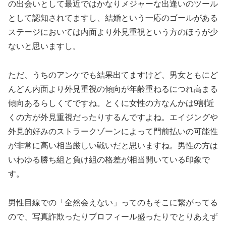
の出会いとして最近ではかなりメジャーな出逢いのツール
として認知されてますし、結婚という一応のゴールがある
ステージにおいては内面より外見重視という方のほうが少
ないと思いますし。
ただ、うちのアンケでも結果出てますけど、男女ともにど
んどん内面より外見重視の傾向が年齢重ねるにつれ高まる
傾向あるらしくてですね。とくに女性の方なんかは9割近
くの方が外見重視だったりするんですよね。エイジングや
外見的好みのストラークゾーンによって門前払いの可能性
が非常に高い相当厳しい戦いだと思いますね。男性の方は
いわゆる勝ち組と負け組の格差が相当開いている印象で
す。
男性目線での「全然会えない」ってのもそこに繋がってる
ので、写真詐欺ったりプロフィール盛ったりでとりあえず