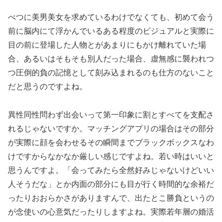
べつに美男美女を求めているわけでなくても、初めて会う
前に脳内にて浮かんでいるある程度のビジュアルと実際に
目の前に登場した人物とがあまりにもかけ離れていた場
合、あるいはそもそも別人だった場合、虚無感に襲われつ
つ圧倒的負の記憶として刻み込まれるのも仕方のないこと
だと思うのですよね。
異性同性問わず出会いって第一印象に割とすべてを支配さ
れるじゃないですか。マッチングアプリの場合はその部分
が実際に顔を会わせるその瞬間までブラックボックスなわ
けですからなかなか厳しい感じですよね。若い時はいいと
思うんですよ。「会ってみたら全然好みじゃないけどいい
人そうだな」とか内面の部分にも目が行く時間的な余裕だ
ったりおおらかさがありますんで、出たとこ勝負というの
が念使いの心意気だったりしますよね。実際若年層の婚活