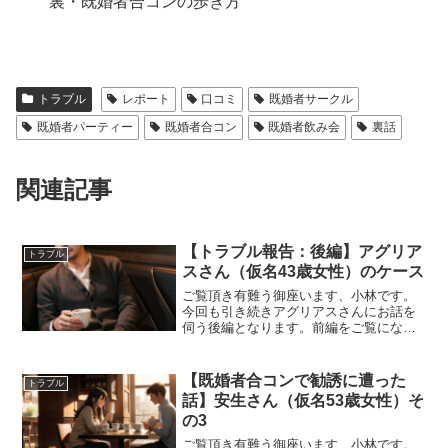
裏・既婚者合コンの歩き方
トラブル
レポート
口コミ
既婚者サークル
既婚者パーティー
既婚者合コン
既婚者飲み会
裏話
関連記事
【トラブル報告：後編】アグリア
トラブル
スさん（仮名43歳女性）のケース
ご覧頂き有難う御座います、小林です。
今回も引き続きアグリアスさんにお話を
伺う後編となります。前編をご覧になっ
てない方は前編からご覧ください、ーー
今までの人生で親密になった男性は全員
年上の方で、年下の男性に好意を表現さ
【既婚者合コンで勧誘に遭った
トラブル
れるのに慣れてなくてとき...
話】安生さん（仮名53歳女性）そ
の3
ご覧頂き有難う御座います、小林です。