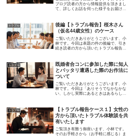
ブログ読者の方から情報提供を頂きまし
て、詳しくお話を伺った様子をお届けし
ていくシリーズのその3となります。ーー
前回までのお話では、男性からの勧誘か
と思いきや女性の方からの勧誘でネット
後編【トラブル報告】桜木さん
トラブル
ワークビジネスの勧誘で...
（仮名44歳女性）のケース
ご覧いただきありがとうございます、小
林です。今回は表題の件の後編で、引き
続き読者の方から頂いたトラブル報告の
ご紹介です。深刻な内容であったり、被
害があったりといったものではないので
すが「既婚者サークルあるある話」なん
既婚者合コンに参加した際に知人
トラブル
だなって最初から知ってお...
とバッタリ遭遇した際のお作法に
ついて
ご覧いただきありがとうございます、小
林です。今回は「ありそうでなかなかな
い、しかし実際にあるときはあるらし
い」ちょっとした緊急事態についての考
察です。テーマは――既婚者合コンの場
で知人とバッタリ遭遇してしまった場合
【トラブル報告ケース１】女性の
トラブル
のお作法について。自分自身...
方から頂いたトラブル体験談を共
有いたします
ご覧頂き有難う御座います、小林です。
そのお手軽さから（お手軽に感じる）ま