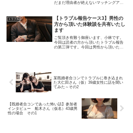
だまだ理由者が絶えないマッチングアプ
リ。トラブルに遭われた女性の方からご
連絡を頂きました。注意喚起のためにぜ
ひ女性のみなさんに情報を共有してほし
【トラブル報告ケース3】男性の
トラブル
いとのことで、今回は緊急...
方から頂いた体験談を共有いたし
ます
ご覧頂き有難う御座います、小林です。
今回は読者の方から頂いたトラブル報告
の第三弾です。今回は男性から頂いた体
験談なのですが、これをトラブルと呼ん
でいいのかはなかなかに微妙なところな
のですよね。それをなぜご紹介するのか
というと、女性の方にもこ...
某既婚者合コンでトラブルに巻き込まれ
た大仁田さん（仮）39歳女性に話を聞い
てみた～その2
【既婚者合コンであった怖い話】参加者
インタビュー 船木さん（仮名）43歳男
性の場合 その1