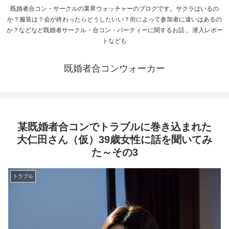
既婚者合コン・サークルの業界ウォッチャーのブログです。サクラはいるの
か？服装は？会が終わったらどうしたいい？街によって参加者に違いはあるの
か？などなど既婚者サークル・合コン・パーティーに関するお話 。潜入レポー
トなども
既婚者合コンウォーカー
某既婚者合コンでトラブルに巻き込まれた
大仁田さん（仮）39歳女性に話を聞いてみ
た～その3
トラブル