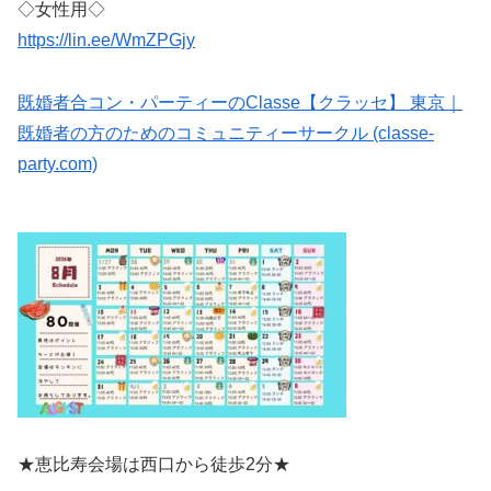
◇女性用◇
https://lin.ee/WmZPGjy
既婚者合コン・パーティーのClasse【クラッセ】 東京｜
既婚者の方のためのコミュニティーサークル (classe-
party.com)
★恵比寿会場は西口から徒歩2分★