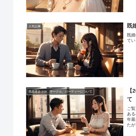
既
人気記事
既婚
てい
【
既婚者合コン、サークル、パーティーについて
て
ご覧
ある
年最
たが