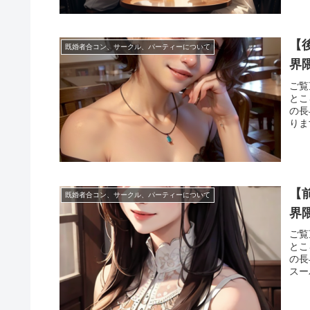
【
既婚者合コン、サークル、パーティーについて
界
ご覧
とこ
の長
りま
【
既婚者合コン、サークル、パーティーについて
界
ご覧
とこ
の長
スー