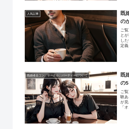
既
人気記事
の
ご覧
とが
した
定義
既
既婚者合コン、サークル、パーティーについて
の5
ご覧
験あ
が見
「オ