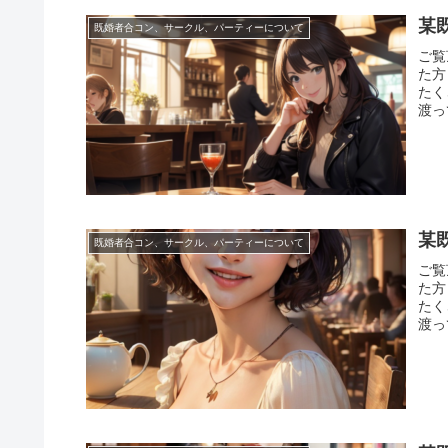
某
既婚者合コン、サークル、パーティーについて
ご覧
た方
たく
渡っ
某
既婚者合コン、サークル、パーティーについて
ご覧
た方
たく
渡っ