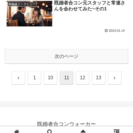
既婚者合コン元スタッフと常連さ
参加者インタビュー
んを会わせてみた~その1
2024.01.14
次のページ
前
次
1
10
11
12
13
へ
へ
既婚者合コンウォーカー
© 2023-2026 既婚者合コンウォーカー.