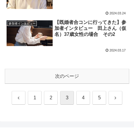
2024.03.24
【既婚者合コンに行ってきた】参
参加者インタビュー
加者インタビュー 田上さん（仮
名）37歳女性の場合 その2
2024.03.17
次のページ
前
次
1
2
3
4
5
へ
へ